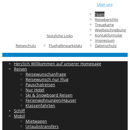
Über uns
Team
Reiseberichte
Treuekarte
Wegbeschreibung
Kontakformular
Nützliche Links
Impressum
Reiseschutz
Flughafenparkplatz
Datenschutz
Herzlich Willkommen auf unserer Homepage
Reisen
Reisewunschanfrage
Reisewunsch nur Flug
Pauschalreisen
Nur Hotel
Ski & Snowboard Reisen
Ferienwohnungen/Häuser
Klassenfahrten
Schiff
Mobil
Mietwagen
Urlaubstransfers