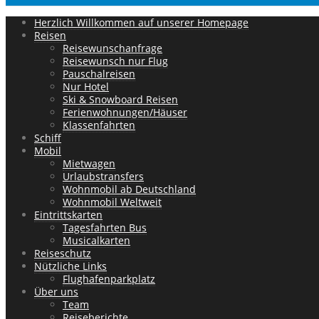
Herzlich Willkommen auf unserer Homepage
Reisen
Reisewunschanfrage
Reisewunsch nur Flug
Pauschalreisen
Nur Hotel
Ski & Snowboard Reisen
Ferienwohnungen/Häuser
Klassenfahrten
Schiff
Mobil
Mietwagen
Urlaubstransfers
Wohnmobil ab Deutschland
Wohnmobil Weltweit
Eintrittskarten
Tagesfahrten Bus
Musicalkarten
Reiseschutz
Nützliche Links
Flughafenparkplatz
Über uns
Team
Reiseberichte