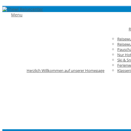
Menu
R
Reisew
Reisewu
Pauscha
Nur Hot
Ski & S
Ferien
Herzlich Willkommen auf unserer Homepage
Klassen