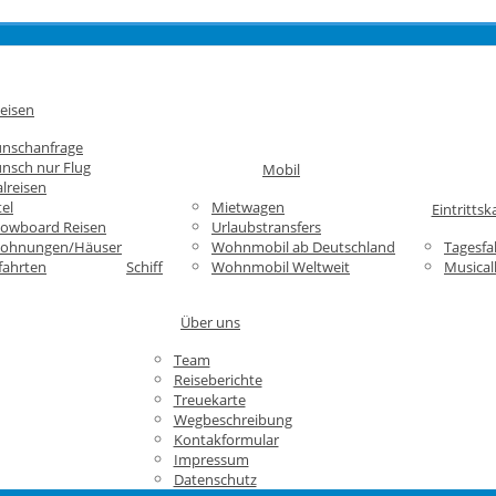
eisen
unschanfrage
nsch nur Flug
Mobil
lreisen
el
Mietwagen
Eintrittsk
nowboard Reisen
Urlaubstransfers
wohnungen/Häuser
Wohnmobil ab Deutschland
Tagesfa
fahrten
Schiff
Wohnmobil Weltweit
Musical
Über uns
Team
Reiseberichte
Treuekarte
Wegbeschreibung
Kontakformular
Impressum
Datenschutz