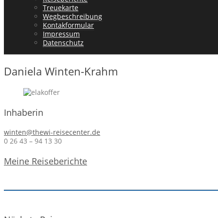
Treuekarte
Wegbeschreibung
Kontakformular
Impressum
Datenschutz
Daniela Winten-Krahm
Inhaberin
winten@thewi-reisecenter.de
0 26 43 – 94 13 30
Meine Reiseberichte