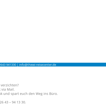
2643 941330 | info@thewi-reisecenter.de
 verzichten?
 via Mail.
ink und spart euch den Weg ins Büro.
26 43 – 94 13 30.