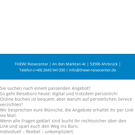
THEWI Reisecenter | An den Märkten 4c | 53506 Ahrbrück |
Telefon (+49) 2643 941330 | info@thewi-reisecenter.de
Sie suchen nach einem passenden Angebot?
So geht Reisebüro heute: digital und trotzdem persönlich!
Online buchen ist bequem, aber warum auf persönlichen Service
verzichten?
Wir besprechen eure Wünsche, die Angebote erhaltet ihr per Link
via Mail.
Wenn alle Fragen geklärt sind bucht ihr rechtssicher über den
Link und spart euch den Weg ins Büro.
Individuell – flexibel – unkompliziert.