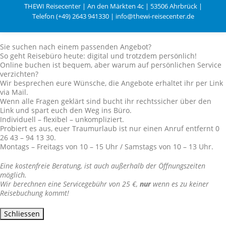
THEWI Reisecenter | An den Märkten 4c | 53506 Ahrbrück |
Telefon (+49) 2643 941330 | info@thewi-reisecenter.de
Sie suchen nach einem passenden Angebot?
So geht Reisebüro heute: digital und trotzdem persönlich!
Online buchen ist bequem, aber warum auf persönlichen Service
verzichten?
Wir besprechen eure Wünsche, die Angebote erhaltet ihr per Link
via Mail.
Wenn alle Fragen geklärt sind bucht ihr rechtssicher über den
Link und spart euch den Weg ins Büro.
Individuell – flexibel – unkompliziert.
Probiert es aus, euer Traumurlaub ist nur einen Anruf entfernt 0
26 43 – 94 13 30.
Montags – Freitags von 10 – 15 Uhr / Samstags von 10 – 13 Uhr.
Eine kostenfreie Beratung, ist auch außerhalb der Öffnungszeiten
möglich.
Wir berechnen eine Servicegebühr von 25 €,
nur
wenn es zu keiner
Reisebuchung kommt!
Schliessen