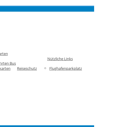
arten
Nützliche Links
hrten Bus
karten
Reiseschutz
Flughafenparkplatz