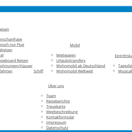
eisen
unschanfrage
nsch nur Flug
Mobil
lreisen
el
Mietwagen
Eintrittsk
nowboard Reisen
Urlaubstransfers
wohnungen/Häuser
Wohnmobil ab Deutschland
Tagesfa
fahrten
Schiff
Wohnmobil Weltweit
Musical
Über uns
Team
Reiseberichte
Treuekarte
Wegbeschreibung
Kontakformular
Impressum
Datenschutz