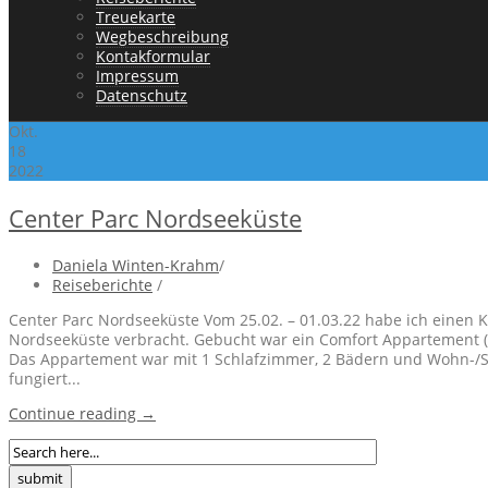
Treuekarte
Wegbeschreibung
Kontakformular
Impressum
Datenschutz
Okt.
18
2022
Center Parc Nordseeküste
Daniela Winten-Krahm
/
Reiseberichte
/
Center Parc Nordseeküste Vom 25.02. – 01.03.22 habe ich einen K
Nordseeküste verbracht. Gebucht war ein Comfort Appartement (
Das Appartement war mit 1 Schlafzimmer, 2 Bädern und Wohn-/S
fungiert...
Continue reading →