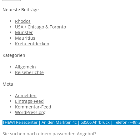
Neueste Beiträge
Rhodos
USA / Chicago & Toronto
Münster
Mauritius
Kreta entdecken
Kategorien
Allgemein
Reiseberichte
Meta
Anmelden
Eintrags-Feed
Kommentar-Feed
WordPress.org
THEWI Reisecenter | An den Märkten 4c | 53506 Ahrbrück | Telefon (+49) 
Sie suchen nach einem passenden Angebot?