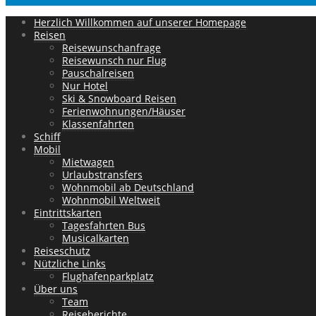
Herzlich Willkommen auf unserer Homepage
Reisen
Reisewunschanfrage
Reisewunsch nur Flug
Pauschalreisen
Nur Hotel
Ski & Snowboard Reisen
Ferienwohnungen/Häuser
Klassenfahrten
Schiff
Mobil
Mietwagen
Urlaubstransfers
Wohnmobil ab Deutschland
Wohnmobil Weltweit
Eintrittskarten
Tagesfahrten Bus
Musicalkarten
Reiseschutz
Nützliche Links
Flughafenparkplatz
Über uns
Team
Reiseberichte