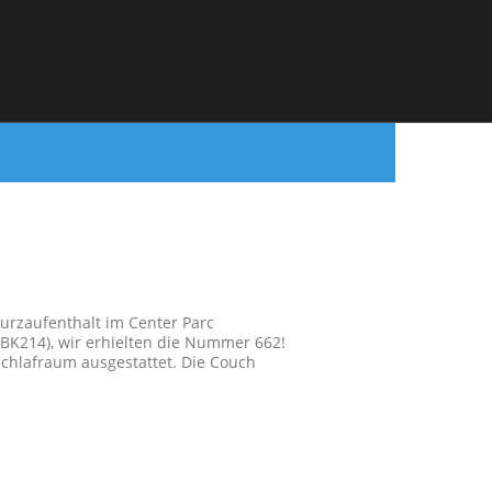
urzaufenthalt im Center Parc
BK214), wir erhielten die Nummer 662!
chlafraum ausgestattet. Die Couch