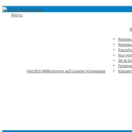
Menu
R
Reisew
Reisewu
Pauscha
Nur Hot
Ski & S
Ferien
Herzlich Willkommen auf unserer Homepage
Klassen