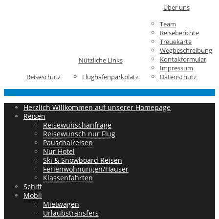
Über uns
Team
Reiseberichte
Treuekarte
Wegbeschreibung
Kontakformular
Nützliche Links
Impressum
Reiseschutz
Flughafenparkplatz
Datenschutz
Herzlich Willkommen auf unserer Homepage
Reisen
Reisewunschanfrage
Reisewunsch nur Flug
Pauschalreisen
Nur Hotel
Ski & Snowboard Reisen
Ferienwohnungen/Häuser
Klassenfahrten
Schiff
Mobil
Mietwagen
Urlaubstransfers