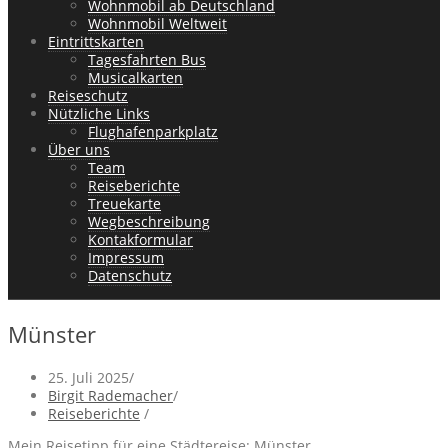
Wohnmobil ab Deutschland
Wohnmobil Weltweit
Eintrittskarten
Tagesfahrten Bus
Musicalkarten
Reiseschutz
Nützliche Links
Flughafenparkplatz
Über uns
Team
Reiseberichte
Treuekarte
Wegbeschreibung
Kontakformular
Impressum
Datenschutz
Münster
25. Juli 2025
/
Birgit Rademacher
/
Reiseberichte
/
Mein Reisetipp für eine Städtereise: Münster