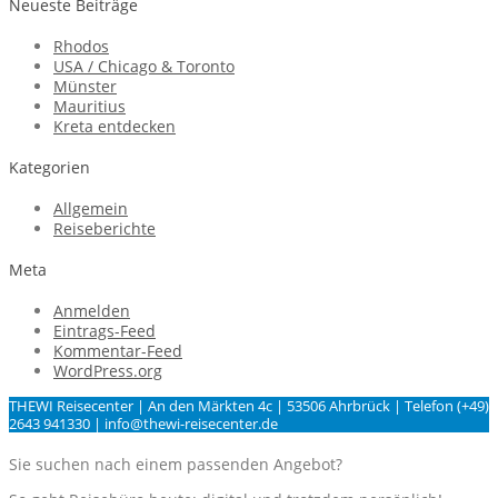
Neueste Beiträge
Rhodos
USA / Chicago & Toronto
Münster
Mauritius
Kreta entdecken
Kategorien
Allgemein
Reiseberichte
Meta
Anmelden
Eintrags-Feed
Kommentar-Feed
WordPress.org
THEWI Reisecenter | An den Märkten 4c | 53506 Ahrbrück | Telefon (+49)
2643 941330 | info@thewi-reisecenter.de
Sie suchen nach einem passenden Angebot?