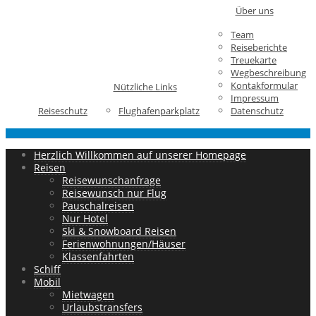
Über uns
Team
Reiseberichte
Treuekarte
Wegbeschreibung
Kontakformular
Nützliche Links
Impressum
Reiseschutz
Flughafenparkplatz
Datenschutz
Herzlich Willkommen auf unserer Homepage
Reisen
Reisewunschanfrage
Reisewunsch nur Flug
Pauschalreisen
Nur Hotel
Ski & Snowboard Reisen
Ferienwohnungen/Häuser
Klassenfahrten
Schiff
Mobil
Mietwagen
Urlaubstransfers