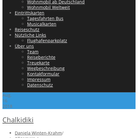
Wohnmobil ab Deutschland
Wohnmobil Weltweit
Eintrittskarten
Tagesfahrten Bus
Musicalkarten
Reiseschutz
Nützliche Links
Flughafenparkplatz
Über uns
Team
Reiseberichte
Treuekarte
Wegbeschreibung
Kontakformular
Impressum
Datenschutz
Aug.
16
2018
Chalkidiki
Daniela Winten-Krahm
/