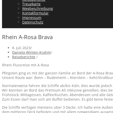
Treuekarte
Wegbeschreibung
Kontakformular
Impressum
Datenschutz
Rhein A-Rosa Brava
8. Juli 2023
/
Daniela Winten-Krahm
/
Reiseberichte
/
Rhein Flussreise mit A-Rosa
Pfingsten ging es mit der ganzen Familie an Bord der A-Rosa Brav
Unsere Route war: Bonn – Rüdesheim – Nierstein – Kehl/Straßbur
Normalerweise fahren die Schiffe ab/bis Köln, dies wurde jedoch
Wir konnten an Bord das Premium All inklusive genießen, dies bei
Frühstück, Mittagessen, Kaffee/Kuchen, Abendessen und alle Geträ
Zum Essen darf man sich am Buffet bedienen. Es gibt keine fes
Die Schiffe verfügen meistens über 3 Decks. Ich hatte eine Außen
dem mittleren Deck befinden und mit allem notwendigen ausgesta