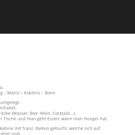
a.
g – Mainz – Koblenz – Bonn
 umgelegt.
nhaltet:
nke (Wasser, Bier, Wein, Cocktails…).
ten Tische und man geht Essen, wann man Hunger hat.
kabine mit franz. Balkon gebucht, welche sich auf
ttet sind.