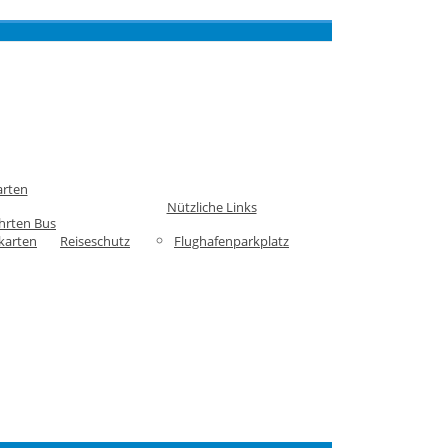
arten
Nützliche Links
hrten Bus
karten
Reiseschutz
Flughafenparkplatz