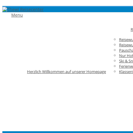
Menu
R
Reisew
Reisewu
Pauscha
Nur Hot
Ski & S
Ferien
Herzlich Willkommen auf unserer Homepage
Klassen