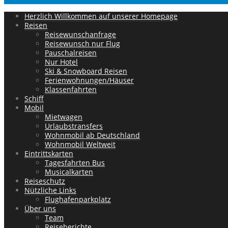
Herzlich Willkommen auf unserer Homepage
Reisen
Reisewunschanfrage
Reisewunsch nur Flug
Pauschalreisen
Nur Hotel
Ski & Snowboard Reisen
Ferienwohnungen/Häuser
Klassenfahrten
Schiff
Mobil
Mietwagen
Urlaubstransfers
Wohnmobil ab Deutschland
Wohnmobil Weltweit
Eintrittskarten
Tagesfahrten Bus
Musicalkarten
Reiseschutz
Nützliche Links
Flughafenparkplatz
Über uns
Team
Reiseberichte