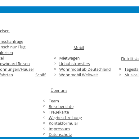
eisen
unschanfrage
nsch nur Flug
Mobil
lreisen
el
Mietwagen
Eintrittsk
nowboard Reisen
Urlaubstransfers
wohnungen/Häuser
Wohnmobil ab Deutschland
Tagesfa
fahrten
Schiff
Wohnmobil Weltweit
Musical
Über uns
Team
Reiseberichte
Treuekarte
Wegbeschreibung
Kontakformular
Impressum
Datenschutz