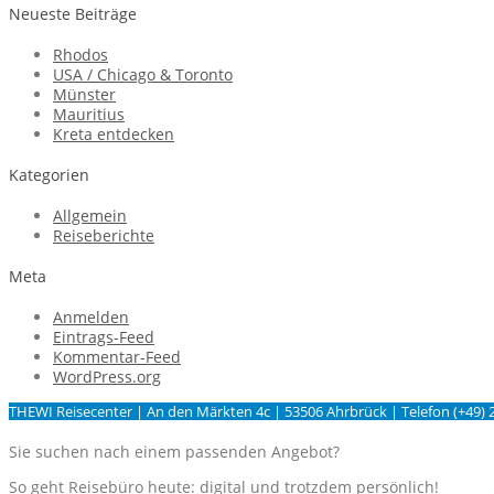
Neueste Beiträge
Rhodos
USA / Chicago & Toronto
Münster
Mauritius
Kreta entdecken
Kategorien
Allgemein
Reiseberichte
Meta
Anmelden
Eintrags-Feed
Kommentar-Feed
WordPress.org
THEWI Reisecenter | An den Märkten 4c | 53506 Ahrbrück | Telefon (+49) 
Sie suchen nach einem passenden Angebot?
So geht Reisebüro heute: digital und trotzdem persönlich!