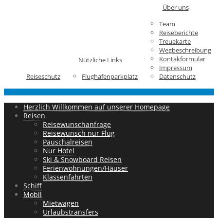
Über uns
Team
Reiseberichte
Treuekarte
Wegbeschreibung
Kontakformular
Nützliche Links
Impressum
Reiseschutz
Flughafenparkplatz
Datenschutz
Herzlich Willkommen auf unserer Homepage
Reisen
Reisewunschanfrage
Reisewunsch nur Flug
Pauschalreisen
Nur Hotel
Ski & Snowboard Reisen
Ferienwohnungen/Häuser
Klassenfahrten
Schiff
Mobil
Mietwagen
Urlaubstransfers