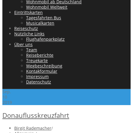
Wohnmobil ab Deutschland
Wohnmobil Weltweit
Eintrittskarten
Tagesfahrten Bus
Musicalkarten
Reiseschutz
Nützliche Links
Flughafenparkplatz
Über uns
Team
Reiseberichte
Treuekarte
Wegbeschreibung
Kontakformular
Impressum
Datenschutz
Sep.
10
2019
Donauflusskreuzfahrt
Birgit Rademacher
/