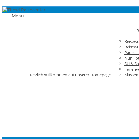
Menu
R
Reisew
Reisewu
Pauscha
Nur Hot
Ski & S
Ferien
Herzlich Willkommen auf unserer Homepage
Klassen