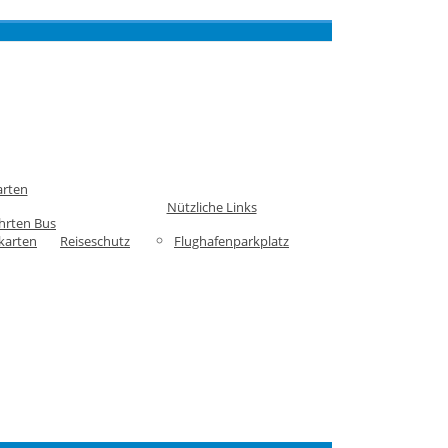
arten
Nützliche Links
hrten Bus
karten
Reiseschutz
Flughafenparkplatz