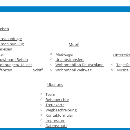
eisen
unschanfrage
nsch nur Flug
Mobil
lreisen
el
Mietwagen
Eintrittsk
nowboard Reisen
Urlaubstransfers
wohnungen/Häuser
Wohnmobil ab Deutschland
Tagesfa
fahrten
Schiff
Wohnmobil Weltweit
Musical
Über uns
Team
Reiseberichte
Treuekarte
Wegbeschreibung
Kontakformular
Impressum
Datenschutz