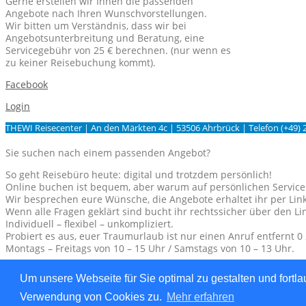
Gerne erstellen wir Ihnen die passenden
Angebote nach Ihren Wunschvorstellungen.
Wir bitten um Verständnis, dass wir bei
Angebotsunterbreitung und Beratung, eine
Servicegebühr von 25 € berechnen. (nur wenn es
zu keiner Reisebuchung kommt).
Facebook
Login
THEWI Reisecenter | An den Märkten 4c | 53506 Ahrbrück | Telefon (+49) 
Sie suchen nach einem passenden Angebot?
So geht Reisebüro heute: digital und trotzdem persönlich!
Online buchen ist bequem, aber warum auf persönlichen Service
Wir besprechen eure Wünsche, die Angebote erhaltet ihr per Link
Wenn alle Fragen geklärt sind bucht ihr rechtssicher über den L
Individuell – flexibel – unkompliziert.
Probiert es aus, euer Traumurlaub ist nur einen Anruf entfernt 0 
Montags – Freitags von 10 – 15 Uhr / Samstags von 10 – 13 Uhr.
Eine kostenfreie Beratung, ist auch außerhalb der Öffnungszeiten mögl
Um unsere Webseite für Sie optimal zu gestalten und fort
Wir berechnen eine Servicegebühr von 25 €,
nur
wenn es zu keiner Re
Verwendung von Cookies zu.
Mehr erfahren
Schliessen