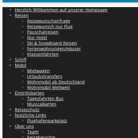
Herzlich Willkommen auf unserer Homepage
Reisen
Reisewunschanfrage
Reisewunsch nur Flug
Pauschalreisen
Nur Hotel
Ski & Snowboard Reisen
Ferienwohnungen/Häuser
Klassenfahrten
Schiff
Mobil
Mietwagen
Urlaubstransfers
Wohnmobil ab Deutschland
Wohnmobil Weltweit
Eintrittskarten
Tagesfahrten Bus
Musicalkarten
Reiseschutz
Nützliche Links
Flughafenparkplatz
Über uns
Team
Reiseberichte