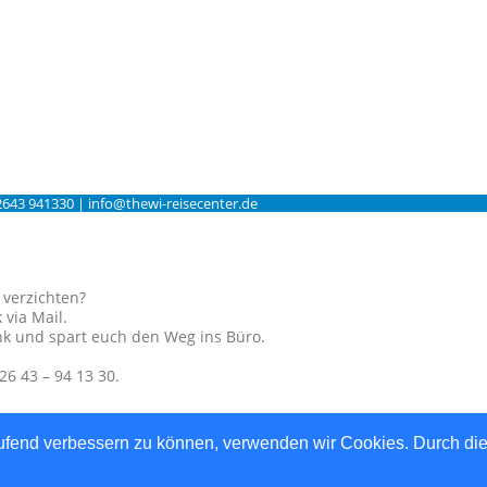
2643 941330 | info@thewi-reisecenter.de
 verzichten?
 via Mail.
ink und spart euch den Weg ins Büro.
26 43 – 94 13 30.
ich.
laufend verbessern zu können, verwenden wir Cookies. Durch di
isebuchung kommt!